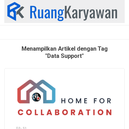
Skip
to
content
Menampilkan Artikel dengan Tag
"Data Support"
D3 - S1