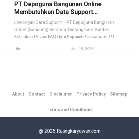
PT Depoguna Bangunan Online
Membutuhkan Data Support
Penempatan Bandung 2025 (Minimal
Lowongan Data Support – PT Depoguna Bangunan
Lulusan SMA/SMK)
Online (Bandung) Beranda Tentang Kami Kontak
Kebijakan Privasi FAQ 𝐃𝐚𝐭𝐚 𝐒𝐮𝐩𝐩𝐨𝐫𝐭 Perusahaan: PT
Depoguna Bangunan Online Lokasi: Bandung, Jawa
rkn
Jun 15, 2025
Barat Jenis Pekerjaan: Full-time Deskripsi Pekerjaan:
Mengelola dan memelihara data produk dan transaksi di
sistem. Membantu tim operasional dan sales dalam
kebutuhan data. Melakukan input dan update data
secara […]
About
Contact
Disclaimer
Privacy Policy
Sitemap
Terms and Conditions
@ 2025 Ruangkaryawan.com