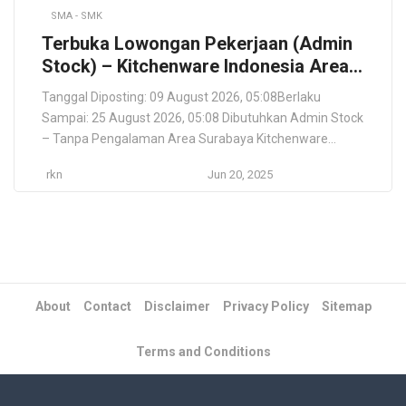
SMA - SMK
Terbuka Lowongan Pekerjaan (Admin
Stock) – Kitchenware Indonesia Area
Surabaya
Tanggal Diposting: 09 August 2026, 05:08Berlaku
Sampai: 25 August 2026, 05:08 Dibutuhkan Admin Stock
– Tanpa Pengalaman Area Surabaya Kitchenware
Indonesia membuka lowongan kerja untuk posisi Admin
rkn
Jun 20, 2025
Stock di wilayah Surabaya. Tanggung jawab utama
mencakup pencatatan dan pembaruan data stok
barang, pengelolaan dokumen gudang, serta pelaporan
stok keluar-masuk secara teratur kepada manajemen.
Retail Peralatan Dapur […]
About
Contact
Disclaimer
Privacy Policy
Sitemap
Terms and Conditions