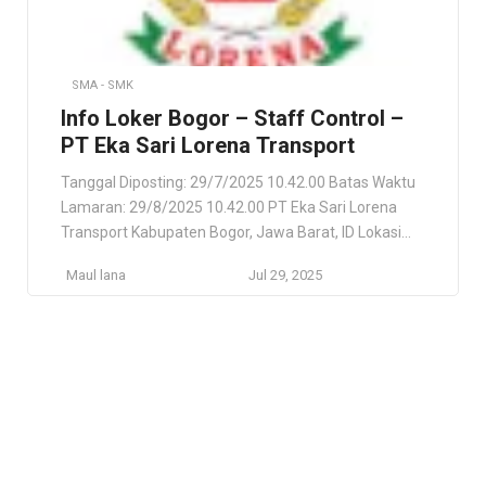
SMA - SMK
Info Loker Bogor – Staff Control –
PT Eka Sari Lorena Transport
Tanggal Diposting: 29/7/2025 10.42.00 Batas Waktu
Lamaran: 29/8/2025 10.42.00 PT Eka Sari Lorena
Transport Kabupaten Bogor, Jawa Barat, ID Lokasi
Pekerjaan Kabupaten Bogor, Jawa Barat, ID Deskripsi
Maul lana
Jul 29, 2025
Pekerjaan PT Eka Sari Lorena Transport Tbk (atau
sering disingkat Lorena atau Lorena Transport)
adalah salah satu perusahaan otobus (PO)
legendaris dan terkemuka di Indonesia. Didirikan
dengan visi […]