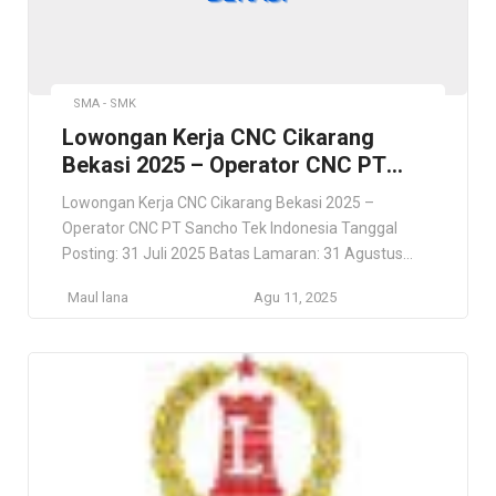
SMA - SMK
Lowongan Kerja CNC Cikarang
Bekasi 2025 – Operator CNC PT
Sancho Tek Indonesia
Lowongan Kerja CNC Cikarang Bekasi 2025 –
Operator CNC PT Sancho Tek Indonesia Tanggal
Posting: 31 Juli 2025 Batas Lamaran: 31 Agustus
2025 Lowongan Kerja CNC Cikarang Bekasi 2025 –
Maul lana
Agu 11, 2025
Operator CNC PT Sancho Tek Indonesia PT Sancho
Tek Indonesia PT Sancho Tek Indonesia adalah
perusahaan teknologi dan rekayasa yang
menyediakan solusi perangkat keras, perangkat […]