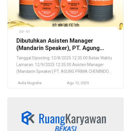
D3 - S1
Dibutuhkan Asisten Manager
(Mandarin Speaker), PT. Agung
Prima Chemindo
Tanggal Diposting: 12/8/2025 12.35.00 Batas Waktu
Lamaran: 12/9/2025 12.35.00 Asisten Manager
(Mandarin Speaker) PT. AGUNG PRIMA CHEMINDO
Tangerang, Banten, ID Lokasi Pekerjaan Tangerang,
Aulia Nugraha
Agu 12, 2025
Banten, ID Deskripsi Pekerjaan Dikarenakan General
Managernya adalah Orang Tiongkok dan tidak bisa
berbahasa indonesia-inggris, jadi asisten yang
diminta harus bisa berbahasa mandarin. Persyaratan
Diutamakan Female (karena bosnya female). Usia :
20 […]