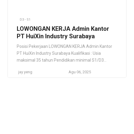
D3 - S1
LOWONGAN KERJA Admin Kantor
PT HuiXin Industry Surabaya
Posisi Pekerjaan LOWONGAN KERJA Admin Kantor
PT HuiXin Industry Surabaya Kualifikasi : Usia
maksimal 35 tahun Pendidikan minimal S1/D3
semua jurusan Pengalaman di bidang administrasi
jay yeng
Agu 06, 2025
minimal 1 tahun, fresh graduate bisa
dipertimbangkan Pengalaman dalam mengelola
data dan membuat laporan Mampu mengoperasikan
Ms. Word, Excel, Power Point Bisa bekerja sama,
profesional, disiplin, dan menyukai tantangan dalam
[…]