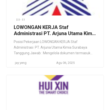
D3 - S1
LOWONGAN KERJA Staf
Administrasi PT. Arjuna Utama Kimia
Surabaya
Posisi Pekerjaan LOWONGAN KERJA Staf
Administrasi PT. Arjuna Utama Kimia Surabaya
Tanggung Jawab : Mengelola dokumen termasuk
pengarsipan dan pemantauan dokumen
jay yeng
Agu 06, 2025
Melaksanakan tugas-tugas administrasi umum
seperti korespondensi, pencatatan, dan manajemen
file Menyiapkan laporan departemen terkait Menjadi
titik kontak untuk pertanyaan dan permintaan dari
karyawan dan pemangku kepentingan lainnya
Membantu dalam proyek khusus dan tugas lain […]