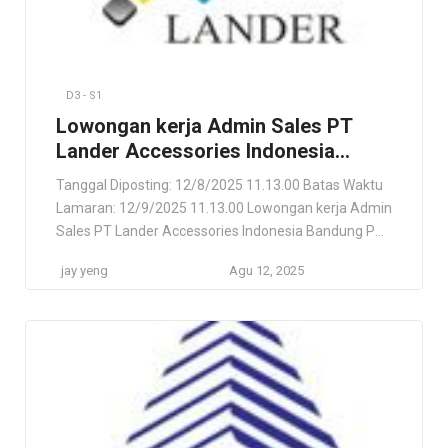
D3 - S1
Lowongan kerja Admin Sales PT
Lander Accessories Indonesia
Bandung
Tanggal Diposting: 12/8/2025 11.13.00 Batas Waktu
Lamaran: 12/9/2025 11.13.00 Lowongan kerja Admin
Sales PT Lander Accessories Indonesia Bandung PT
Lander Accessories Bandung, Jawa Barat, ID Lokasi
jay yeng
Agu 12, 2025
Pekerjaan Bandung, Jawa Barat, ID Deskripsi
Pekerjaan Kami mencari seorang Admin Sales yang
antusias dan siap bergabung dengan tim kami.
Persyaratan Usia maksimal 32 tahun. Pendidikan
minimal D3 / […]